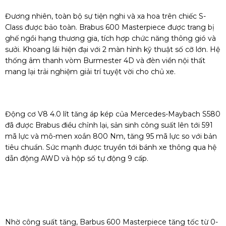
Đương nhiên, toàn bộ sự tiện nghi và xa hoa trên chiếc S-
Class được bảo toàn. Brabus 600 Masterpiece được trang bị
ghế ngồi hạng thương gia, tích hợp chức năng thông gió và
sưởi. Khoang lái hiện đại với 2 màn hình kỹ thuật số cỡ lớn. Hệ
thống âm thanh vòm Burmester 4D và đèn viền nội thất
mang lại trải nghiệm giải trí tuyệt vời cho chủ xe.
Động cơ V8 4.0 lít tăng áp kép của Mercedes-Maybach S580
đã được Brabus điều chỉnh lại, sản sinh công suất lên tới 591
mã lực và mô-men xoắn 800 Nm, tăng 95 mã lực so với bản
tiêu chuẩn. Sức mạnh được truyền tới bánh xe thông qua hệ
dẫn động AWD và hộp số tự động 9 cấp.
Nhờ công suất tăng, Barbus 600 Masterpiece tăng tốc từ 0-