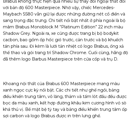
Brabus không thực hiện quá nhiều sự thay đổi ngoại thất đối
với bản độ 600 Masterpiece. Nhờ vậy, chiếc Mercedes-
Maybach S580 vẫn giữ lại được những đường nét cổ điển và
sang trọng đặc trưng. Chi tiết nổi bật nhất ở phía ngoài là bộ
mâm Brabus Monoblock M “Platinum Edition” 22 inch màu
Shadow Grey. Ngoài ra, xe cũng được trang bị bộ bodykit
cacbon, bao gồm ốp hốc gió trước, cản trước và bộ khuếch
tán phía sau. Đi kèm là lưới tản nhiệt có logo Brabus, ống xả
thể thao và gói trang trí Shadow Chrome. Cuối cùng, hãng độ
đã thêm logo Barbus Masterpiece trên cửa cốp và trụ D.
Khoang nội thất của Brabus 600 Masterpiece mang màu
xanh ngọc cực kỳ nổi bật. Các chi tiết như ghế ngồi, bảng
điều khiển trung tâm, vô lăng, thảm và tấm lót đầu đều được
bọc da màu xanh, kết hợp đường khâu kim cương hình vỏ sò
khá thú vị. Bề mặt bệ tỳ tay và bảng điều khiển trung tâm ốp
sợi carbon và logo Brabus được in trên lưng ghế.