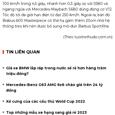
100 km/h trong 4,5 giây, nhanh hơn 0,3 giây so với S580 và
ngang ngửa với Mercedes-Maybach S680 dùng động cơ V12.
Tốc độ tối đa giới hạn điện tử đạt 250 km/h. Ngoài ra, bản độ
Brabus 600 Masterpiece có thể hạ gầm thêm 20cm nhờ hệ
thống treo khí nén được bổ sung mô-đun Barbus SportXtra.
(Theo tuoitrethudo.com.vn)
TIN LIÊN QUAN
Giá xe BMW lắp ráp trong nước sẽ rẻ hơn hàng trăm
triệu đồng?
Mercedes-Benz G63 AMG 6x6 chào giá trên 24 tỷ
đồng
Xế cưng của các cầu thủ Wold Cup 2022
Top những mẫu xe hạng sang giá rẻ 2023