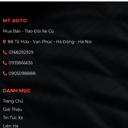
MT AUTO
Mua Bán - Trao Đổi Xe Cũ
88 Tố Hữu - Vạn Phúc - Hà Đông - Hà Nội
0368292929
0935866636
0905098888
DANH MỤC
Trang Chủ
Giới Thiệu
Tin Tức Xe
Liên Hệ