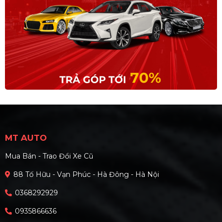
MT AUTO
Mua Bán - Trao Đổi Xe Cũ
88 Tố Hữu - Vạn Phúc - Hà Đông - Hà Nội
0368292929
0935866636