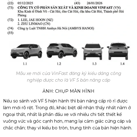
Mẫu xe mới của VinFast đăng ký kiểu dáng công
nghiệp được cho là VF 5 bản nâng cấp
ẢNH: CHỤP MÀN HÌNH
Nếu so sánh với VF 5 hiện hành thì bản nâng cấp rò rỉ được
làm mới rõ rệt. Trong đó, khác biệt dễ nhận thấy nhất nằm ở
ngoại thất, nhất là phần đầu xe với nhiều chi tiết thiết kế
vuông vức và góc cạnh hơn, mang lại cảm giác cứng cáp và
chắc chắn; thay vì kiểu bo tròn, trung tính của bản hiện hành.