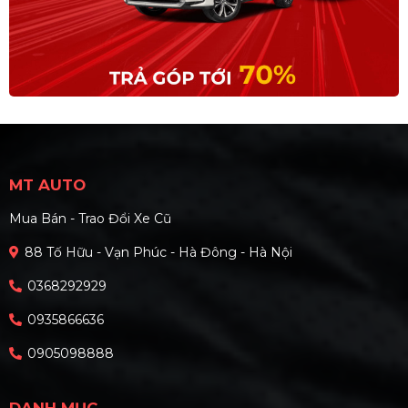
MT AUTO
Mua Bán - Trao Đổi Xe Cũ
88 Tố Hữu - Vạn Phúc - Hà Đông - Hà Nội
0368292929
0935866636
0905098888