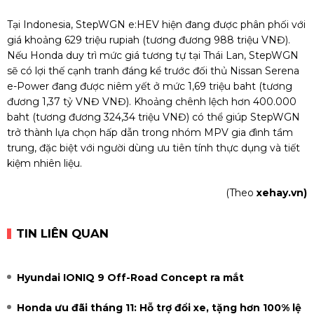
Tại Indonesia, StepWGN e:HEV hiện đang được phân phối với
giá khoảng 629 triệu rupiah (tương đương 988 triệu VNĐ).
Nếu Honda duy trì mức giá tương tự tại Thái Lan, StepWGN
sẽ có lợi thế cạnh tranh đáng kể trước đối thủ Nissan Serena
e-Power đang được niêm yết ở mức 1,69 triệu baht (tương
đương 1,37 tỷ VNĐ VNĐ). Khoảng chênh lệch hơn 400.000
baht (tương đương 324,34 triệu VNĐ) có thể giúp StepWGN
trở thành lựa chọn hấp dẫn trong nhóm MPV gia đình tầm
trung, đặc biệt với người dùng ưu tiên tính thực dụng và tiết
kiệm nhiên liệu.
(Theo
xehay.vn)
TIN LIÊN QUAN
Hyundai IONIQ 9 Off-Road Concept ra mắt
Honda ưu đãi tháng 11: Hỗ trợ đổi xe, tặng hơn 100% lệ