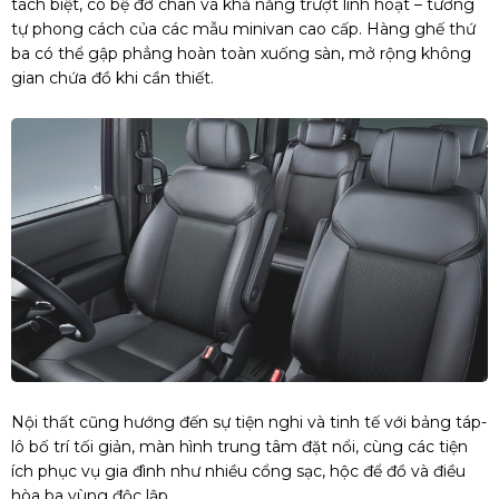
tách biệt, có bệ đỡ chân và khả năng trượt linh hoạt – tương
tự phong cách của các mẫu minivan cao cấp. Hàng ghế thứ
ba có thể gập phẳng hoàn toàn xuống sàn, mở rộng không
gian chứa đồ khi cần thiết.
Nội thất cũng hướng đến sự tiện nghi và tinh tế với bảng táp-
lô bố trí tối giản, màn hình trung tâm đặt nổi, cùng các tiện
ích phục vụ gia đình như nhiều cổng sạc, hộc để đồ và điều
hòa ba vùng độc lập.