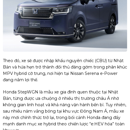
Theo đó, xe sẽ được nhập khẩu nguyên chiếc (CBU) từ Nhật
Bản và hứa hẹn trở thành đối thủ đáng gờm trong phân khúc
MPV hybrid cỡ trung, nơi hiện tại Nissan Serena e-Power
đang nắm lợi thế.
Honda StepWGN là mẫu xe gia đình quen thuộc tại Nhật
Bản, từng được ưa chuộng ở nhiều thị trường châu Á nhờ
không gian linh hoạt và khả năng vận hành bền bỉ. Tuy nhiên,
sau nhiều năm vắng bóng tại khu vực Đông Nam Á, mẫu xe
này mới chính thức trở lại, trong bối cảnh Honda đang đẩy
mạnh danh mục xe hybrid theo chiến lược “e:HEV hóa” toàn