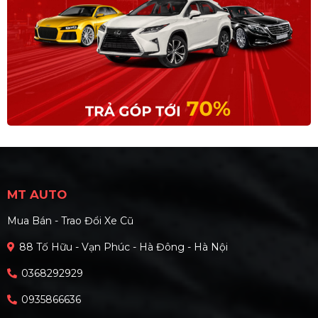
MT AUTO
Mua Bán - Trao Đổi Xe Cũ
88 Tố Hữu - Vạn Phúc - Hà Đông - Hà Nội
0368292929
0935866636