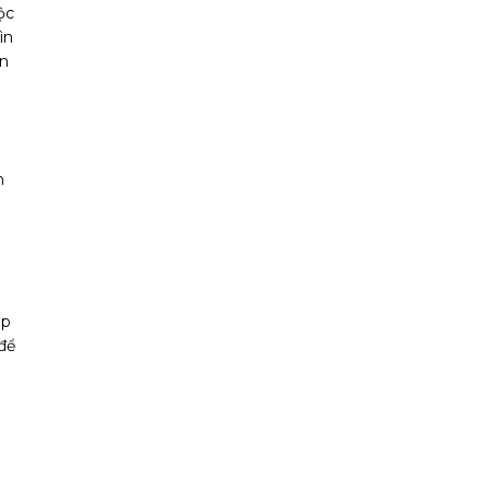
ộc
ìn
ến
n
áp
để