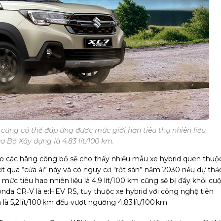
 cũng có thể đáp ứng được mức giới hạn tiêu thụ nhiên liệu
a Bộ Xây dựng là 4,83 lít/100 km.
h do các hãng công bố sẽ cho thấy nhiều mẫu xe hybrid quen thuộc
t qua “cửa ải” này và có nguy cơ “rớt sàn” năm 2030 nếu dự thả
c tiêu hao nhiên liệu là 4,9 lít/100 km cũng sẽ bị đẩy khỏi cu
nda CR‑V là e:HEV RS, tuy thuộc xe hybrid với công nghệ tiên
là 5,2 lít/100 km đều vượt ngưỡng 4,83 lít/100 km.