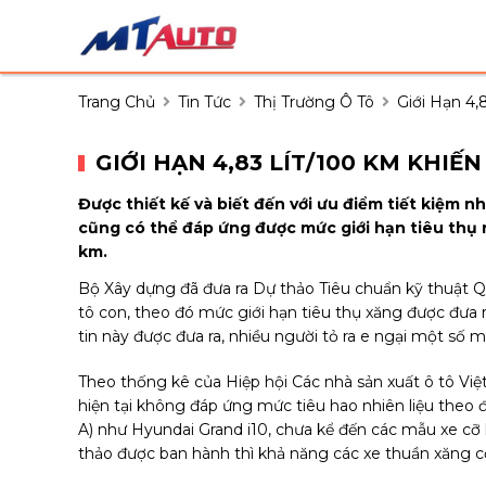
Trang Chủ
Tin Tức
Thị Trường Ô Tô
Giới Hạn 4,
GIỚI HẠN 4,83 LÍT/100 KM KHIẾ
Được thiết kế và biết đến với ưu điểm tiết kiệm n
cũng có thể đáp ứng được mức giới hạn tiêu thụ n
km.
Bộ Xây dựng đã đưa ra Dự thảo Tiêu chuẩn kỹ thuật Qu
tô con, theo đó mức giới hạn tiêu thụ xăng được đưa 
tin này được đưa ra, nhiều người tỏ ra e ngại một số m
Theo thống kê của Hiệp hội Các nhà sản xuất ô tô Vi
hiện tại không đáp ứng mức tiêu hao nhiên liệu theo 
A) như Hyundai Grand i10, chưa kể đến các mẫu xe cỡ 
thảo được ban hành thì khả năng các xe thuần xăng cỡ 