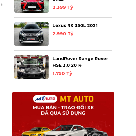
ng
2.399 Tỷ
Lexus RX 350L 2021
2.990 Tỷ
LandRover Range Rover
HSE 3.0 2014
1.750 Tỷ