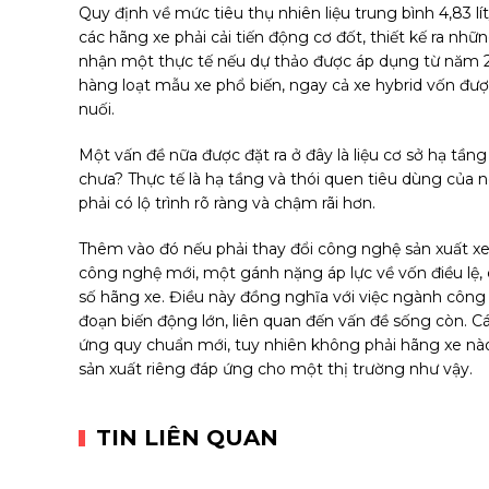
Quy định về mức tiêu thụ nhiên liệu trung bình 4,83 lí
các hãng xe phải cải tiến động cơ đốt, thiết kế ra nh
nhận một thực tế nếu dự thảo được áp dụng từ năm 20
hàng loạt mẫu xe phổ biến, ngay cả xe hybrid vốn được 
nuối.
Một vấn đề nữa được đặt ra ở đây là liệu cơ sở hạ tần
chưa? Thực tế là hạ tầng và thói quen tiêu dùng của 
phải có lộ trình rõ ràng và chậm rãi hơn.
Thêm vào đó nếu phải thay đổi công nghệ sản xuất xe t
công nghệ mới, một gánh nặng áp lực về vốn điều lệ,
số hãng xe. Điều này đồng nghĩa với việc ngành công
đoạn biến động lớn, liên quan đến vấn đề sống còn.
ứng quy chuẩn mới, tuy nhiên không phải hãng xe nà
sản xuất riêng đáp ứng cho một thị trường như vậy.
TIN LIÊN QUAN