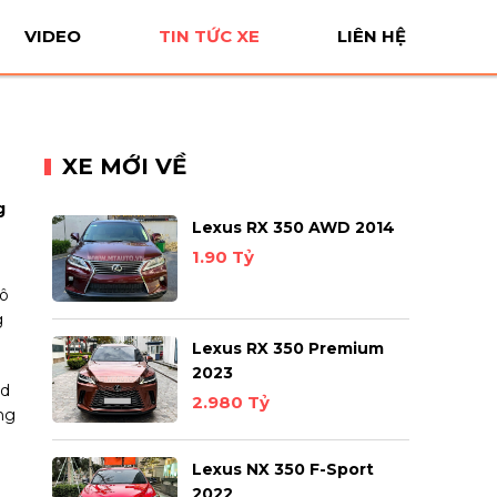
VIDEO
TIN TỨC XE
LIÊN HỆ
XE MỚI VỀ
g
Lexus RX 350 AWD 2014
1.90 Tỷ
 ô
g
Lexus RX 350 Premium
2023
id
2.980 Tỷ
ng
Lexus NX 350 F-Sport
2022