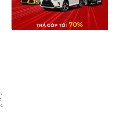
,
o
ộc