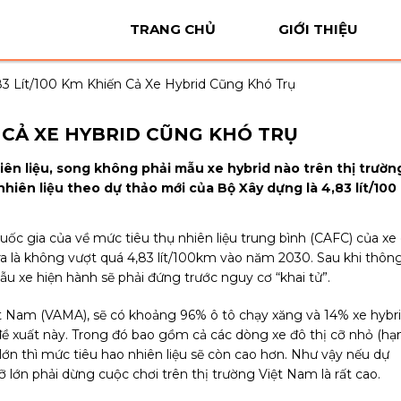
TRANG CHỦ
GIỚI THIỆU
83 Lít/100 Km Khiến Cả Xe Hybrid Cũng Khó Trụ
N CẢ XE HYBRID CŨNG KHÓ TRỤ
hiên liệu, song không phải mẫu xe hybrid nào trên thị trườn
hiên liệu theo dự thảo mới của Bộ Xây dựng là 4,83 lít/100
ốc gia của về mức tiêu thụ nhiên liệu trung bình (CAFC) của xe
ra là không vượt quá 4,83 lít/100km vào năm 2030. Sau khi thôn
ẫu xe hiện hành sẽ phải đứng trước nguy cơ “khai tử”.
ệt Nam (VAMA), sẽ có khoảng 96% ô tô chạy xăng và 14% xe hybr
đề xuất này. Trong đó bao gồm cả các dòng xe đô thị cỡ nhỏ (hạ
lớn thì mức tiêu hao nhiên liệu sẽ còn cao hơn. Như vậy nếu dự
lớn phải dừng cuộc chơi trên thị trường Việt Nam là rất cao.