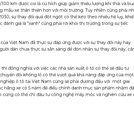
t/100 km được coi là cú hích giúp giảm thiểu lượng khí thải và bu
ững mẫu xe thân thiện hơn với môi trường. Tuy nhiên cũng phải nh
30, sự thay đổi quá đột ngột có thể kéo theo nhiều hệ lụy, khi
đánh giá là "xanh" cũng phải rời khỏi thị trường trong sự tiếc
g của Việt Nam đã thực sự đáp ứng được với sự thay đổi này hay
người dân chưa thực sự sẵn sàng để đón nhận sự thay đổi này, cầ
hì đồng nghĩa với việc các nhà sản xuất ô tô có thể sẽ đầu tư
 chuyển đổi khổng lồ có thể vượt quá khả năng đáp ứng của một
 nghiệp ô tô tại Việt Nam cũng sẽ phải đương đầu với một giai
 Các hãng xe có 5 năm để điều chỉnh danh mục sản phẩm nhằm đ
o cũng có thể chỉ đầu tư công nghệ máy móc và nghiên cứu xe 