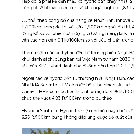
Tiếp đó là phải kể đến mẫu xe hybrid bán chạy nhất là
cũng bị sẽ bị loại trước con số khá ngặt nghèo 4,83 lí
Cụ thể, theo công bố của hãng xe Nhật Bản, Innova C
lít/100km trong đô thị và 5,26 lít/100km ngoài đô thị
đáng kể so với phiên bản động cơ xăng, mang lại khả 
vẫn cao hơn gần 0,1 lít/100km so với tiêu chuẩn tron
Thêm một mẫu xe hybrid đến từ thương hiệu Nhật Bản
khỏi danh sách, dừng bán tại Việt Nam từ năm 2030 
liệu của XL7 Hybrid dành cho đường hỗn hợp là 6,3 lít
Ngoài các xe hybrid đến từ thương hiệu Nhật Bản, c
Như KIA Sorento HEV có mức tiêu thụ nhiên liệu là 5,9
Carnival HEV có mức tiêu thụ nhiên liệu là 4,95 lít/1
chưa thể vượt 4,83 lít/100km trong dự thảo.
Hyundai Santa Fe Hybrid thế hệ mới hiện nay chưa về
6,36 lít/100km cũng không đáp ứng được đề xuất của 