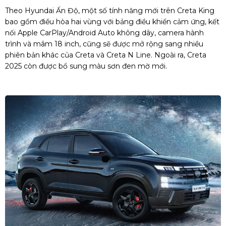
Theo Hyundai Ấn Độ, một số tính năng mới trên Creta King
bao gồm điều hòa hai vùng với bảng điều khiển cảm ứng, kết
nối Apple CarPlay/Android Auto không dây, camera hành
trình và mâm 18 inch, cũng sẽ được mở rộng sang nhiều
phiên bản khác của Creta và Creta N Line. Ngoài ra, Creta
2025 còn được bổ sung màu sơn đen mờ mới.