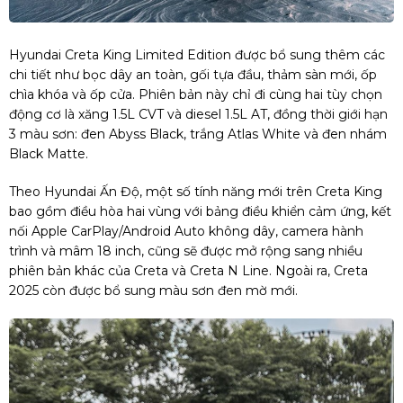
Hyundai Creta King Limited Edition được bổ sung thêm các
chi tiết như bọc dây an toàn, gối tựa đầu, thảm sàn mới, ốp
chìa khóa và ốp cửa. Phiên bản này chỉ đi cùng hai tùy chọn
động cơ là xăng 1.5L CVT và diesel 1.5L AT, đồng thời giới hạn
3 màu sơn: đen Abyss Black, trắng Atlas White và đen nhám
Black Matte.
Theo Hyundai Ấn Độ, một số tính năng mới trên Creta King
bao gồm điều hòa hai vùng với bảng điều khiển cảm ứng, kết
nối Apple CarPlay/Android Auto không dây, camera hành
trình và mâm 18 inch, cũng sẽ được mở rộng sang nhiều
phiên bản khác của Creta và Creta N Line. Ngoài ra, Creta
2025 còn được bổ sung màu sơn đen mờ mới.