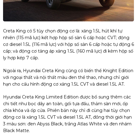
Creta King có 5 tùy chọn động cơ là: xăng 1.5L hút khí tự
nhiên (115 mã lực) kết hợp hộp số sàn 6 cấp hoặc CVT; động
cơ diesel 1.5L (116 mã lực) với hộp số sàn 6 cấp hoặc tự động 6
cấp; và động cơ tăng áp xăng 1.5L (160 mã lực) đi kèm hộp số
ly hợp kép 7 cấp.
Ngoài ra, Hyundai Creta King cũng có biến thể Knight Edition
với ngoại thất và nội thất màu đen thể thao, nhưng chỉ giới
hạn cho cấu hình động cơ xăng 1.5L CVT và diesel 1.5L AT.
Hyundai Creta King Limited Edition được bổ sung thêm các
chi tiết như bọc dây an toàn, gối tựa đầu, thảm sàn mới, ốp
chìa khóa và ốp cửa. Phiên bản này chỉ đi cùng hai tùy chọn
động cơ là xăng 1.5L CVT và diesel 1.5L AT, đồng thời giới hạn
3 màu sơn: đen Abyss Black, trắng Atlas White và đen nhám
Black Matte.