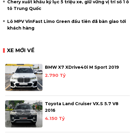
Chery xuất khẩu kỷ lục 5 triệu xe, giữ vững vị trí số 1 ô
tô Trung Quốc
Lô MPV VinFast Limo Green đầu tiên đã bàn giao tới
khách hàng
XE MỚI VỀ
BMW X7 XDrive40i M Sport 2019
2.790 Tỷ
Toyota Land Cruiser VX.S 5.7 V8
2016
4.150 Tỷ