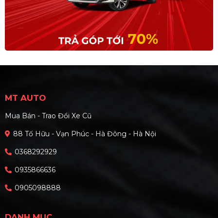
MT AUTO
Mua Bán - Trao Đổi Xe Cũ
88 Tố Hữu - Vạn Phúc - Hà Đông - Hà Nội
0368292929
0935866636
0905098888
DANH MỤC