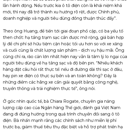
lẫn hành động. Nếu trước kia ô tô điện còn là khái niệm khá
mới, thì nay đã trở thành xu hướng rõ rệt, được Chính phủ,
doanh nghiệp và người tiêu dùng đồng thuận thúc đẩy”.
Theo ông Huang, để tiến tới giai đoạn phổ cập, có ba yếu tố
then chốt: hạ tầng trạm sạc cần được mở rộng, giá bán hợp
lý để chi phí sở hữu tiệm cận hoặc tối ưu hơn so với xe xăng
và cuối cùng là chất lượng sản phẩm - dịch vụ hậu mãi. Ông
cũng chỉ ra, rào cản lớn nhất hiện nay vẫn là tâm lý lo ngại của
người tiêu dùng về hạ tầng sạc và độ bền pin. “Nhiều khách
hàng đặt câu hỏi rất thực tế: nếu đi đường dài thì sạc ở đâu,
hay pin xe điện có thực sự bền và an toàn không? Đây là
những điểm các hãng xe cần giải quyết bằng công nghệ,
truyền thông và trải nghiệm thực tế”, ông nói.
Ở góc nhìn quốc tế, bà Chiara Rogate, chuyên gia năng
lượng cấp cao của Ngân hàng Thế giới, đánh giá Việt Nam
đang đi đúng hướng trong quá trình chuyển đổi sang ô tô
điện. Bà nhấn mạnh rằng các chính sách như miễn lệ phí
trước bạ, giảm thuế tiêu thụ đặc biệt và hỗ trợ phát triển hạ