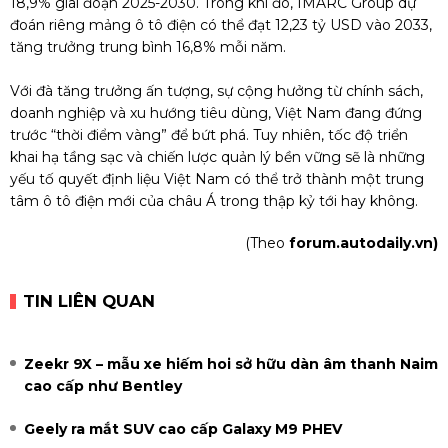
18,9% giai đoạn 2025-2030. Trong khi đó, IMARC Group dự
đoán riêng mảng ô tô điện có thể đạt 12,23 tỷ USD vào 2033,
tăng trưởng trung bình 16,8% mỗi năm.
Với đà tăng trưởng ấn tượng, sự cộng hưởng từ chính sách,
doanh nghiệp và xu hướng tiêu dùng, Việt Nam đang đứng
trước “thời điểm vàng” để bứt phá. Tuy nhiên, tốc độ triển
khai hạ tầng sạc và chiến lược quản lý bền vững sẽ là những
yếu tố quyết định liệu Việt Nam có thể trở thành một trung
tâm ô tô điện mới của châu Á trong thập kỷ tới hay không.
(Theo
forum.autodaily.vn)
TIN LIÊN QUAN
Zeekr 9X – mẫu xe hiếm hoi sở hữu dàn âm thanh Naim
cao cấp như Bentley
Geely ra mắt SUV cao cấp Galaxy M9 PHEV