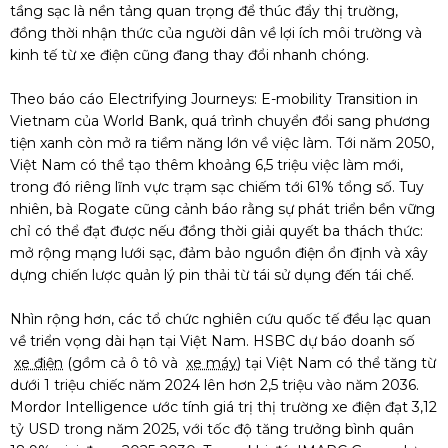
tầng sạc là nền tảng quan trọng để thúc đẩy thị trường,
đồng thời nhận thức của người dân về lợi ích môi trường và
kinh tế từ xe điện cũng đang thay đổi nhanh chóng.
Theo báo cáo Electrifying Journeys: E-mobility Transition in
Vietnam của World Bank, quá trình chuyển đổi sang phương
tiện xanh còn mở ra tiềm năng lớn về việc làm. Tới năm 2050,
Việt Nam có thể tạo thêm khoảng 6,5 triệu việc làm mới,
trong đó riêng lĩnh vực trạm sạc chiếm tới 61% tổng số. Tuy
nhiên, bà Rogate cũng cảnh báo rằng sự phát triển bền vững
chỉ có thể đạt được nếu đồng thời giải quyết ba thách thức:
mở rộng mạng lưới sạc, đảm bảo nguồn điện ổn định và xây
dựng chiến lược quản lý pin thải từ tái sử dụng đến tái chế.
Nhìn rộng hơn, các tổ chức nghiên cứu quốc tế đều lạc quan
về triển vọng dài hạn tại Việt Nam. HSBC dự báo doanh số
xe điện
(gồm cả ô tô và
xe máy
) tại Việt Nam có thể tăng từ
dưới 1 triệu chiếc năm 2024 lên hơn 2,5 triệu vào năm 2036.
Mordor Intelligence ước tính giá trị thị trường xe điện đạt 3,12
tỷ USD trong năm 2025, với tốc độ tăng trưởng bình quân