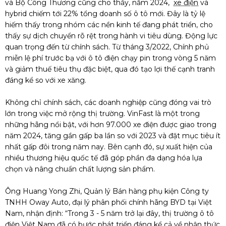
và Bộ Công Thương cũng cho thấy, năm 2024,
xe điện
và
hybrid chiếm tới 22% tổng doanh số ô tô mới. Đây là tỷ lệ
hiếm thấy trong nhóm các nền kinh tế đang phát triển, cho
thấy sự dịch chuyển rõ rệt trong hành vi tiêu dùng. Động lực
quan trọng đến từ chính sách. Từ tháng 3/2022, Chính phủ
miễn lệ phí trước bạ với ô tô điện chạy pin trong vòng 5 năm
và giảm thuế tiêu thụ đặc biệt, qua đó tạo lợi thế cạnh tranh
đáng kể so với xe xăng.
Không chỉ chính sách, các doanh nghiệp cũng đóng vai trò
lớn trong việc mở rộng thị trường. VinFast là một trong
những hãng nổi bật, với hơn 97.000 xe điện được giao trong
năm 2024, tăng gần gấp ba lần so với 2023 và đặt mục tiêu ít
nhất gấp đôi trong năm nay. Bên cạnh đó, sự xuất hiện của
nhiều thương hiệu quốc tế đã góp phần đa dạng hóa lựa
chọn và nâng chuẩn chất lượng sản phẩm.
Ông Huang Yong Zhi, Quản lý Bán hàng phụ kiện Công ty
TNHH Oway Auto, đại lý phân phối chính hãng BYD tại Việt
Nam, nhận định: “Trong 3 - 5 năm trở lại đây, thị trường ô tô
điện Việt Nam đã có bước phát triển đáng kể cả về nhận thức