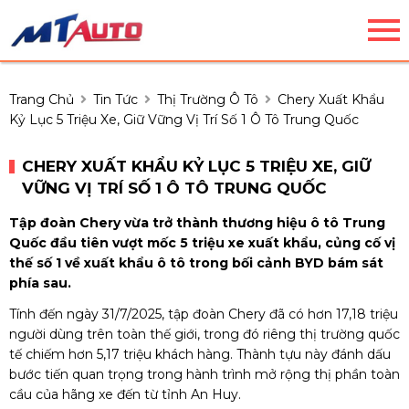
Trang Chủ
Tin Tức
Thị Trường Ô Tô
Chery Xuất Khẩu
Kỷ Lục 5 Triệu Xe, Giữ Vững Vị Trí Số 1 Ô Tô Trung Quốc
CHERY XUẤT KHẨU KỶ LỤC 5 TRIỆU XE, GIỮ
VỮNG VỊ TRÍ SỐ 1 Ô TÔ TRUNG QUỐC
Tập đoàn Chery vừa trở thành thương hiệu ô tô Trung
Quốc đầu tiên vượt mốc 5 triệu xe xuất khẩu, củng cố vị
thế số 1 về xuất khẩu ô tô trong bối cảnh BYD bám sát
phía sau.
Tính đến ngày 31/7/2025, tập đoàn Chery đã có hơn 17,18 triệu
người dùng trên toàn thế giới, trong đó riêng thị trường quốc
tế chiếm hơn 5,17 triệu khách hàng. Thành tựu này đánh dấu
bước tiến quan trọng trong hành trình mở rộng thị phần toàn
cầu của hãng xe đến từ tỉnh An Huy.