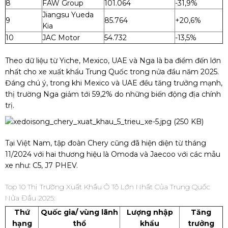
8
FAW Group
101.064
-31,9%
Jiangsu Yueda
9
85.764
+20,6%
Kia
10
JAC Motor
54.732
-13,5%
Theo dữ liệu từ Yiche, Mexico, UAE và Nga là ba điểm đến lớn
nhất cho xe xuất khẩu Trung Quốc trong nửa đầu năm 2025.
Đáng chú ý, trong khi Mexico và UAE đều tăng trưởng mạnh,
thị trường Nga giảm tới 59,2% do những biến động địa chính
trị.
Tại Việt Nam, tập đoàn Chery cũng đã hiện diện từ tháng
11/2024 với hai thương hiệu là Omoda và Jaecoo với các mẫu
xe như: C5, J7 PHEV.
Top 10 Thị Trường Xuất Khẩu Ô Tô Lớn Nhất Của Trung Quốc
Nửa Đầu 2025:
Thứ
Quốc gia/ vùng lãnh
Lượng nhập
Tăng
hạng
thổ
khẩu
trưởng