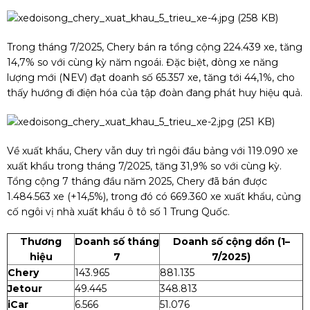
Trong tháng 7/2025, Chery bán ra tổng cộng 224.439 xe, tăng
14,7% so với cùng kỳ năm ngoái. Đặc biệt, dòng xe năng
lượng mới (NEV) đạt doanh số 65.357 xe, tăng tới 44,1%, cho
thấy hướng đi điện hóa của tập đoàn đang phát huy hiệu quả.
Về xuất khẩu, Chery vẫn duy trì ngôi đầu bảng với 119.090 xe
xuất khẩu trong tháng 7/2025, tăng 31,9% so với cùng kỳ.
Tổng cộng 7 tháng đầu năm 2025, Chery đã bán được
1.484.563 xe (+14,5%), trong đó có 669.360 xe xuất khẩu, củng
cố ngôi vị nhà xuất khẩu ô tô số 1 Trung Quốc.
Thương
Doanh số tháng
Doanh số cộng dồn (1–
hiệu
7
7/2025)
Chery
143.965
881.135
Jetour
49.445
348.813
iCar
6.566
51.076