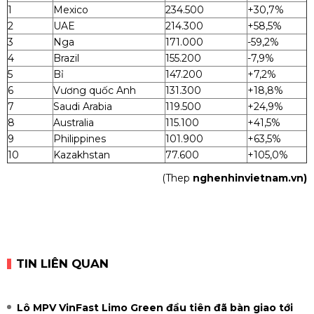
1
Mexico
234.500
+30,7%
2
UAE
214.300
+58,5%
3
Nga
171.000
-59,2%
4
Brazil
155.200
-7,9%
5
Bỉ
147.200
+7,2%
6
Vương quốc Anh
131.300
+18,8%
7
Saudi Arabia
119.500
+24,9%
8
Australia
115.100
+41,5%
9
Philippines
101.900
+63,5%
10
Kazakhstan
77.600
+105,0%
(Thep
nghenhinvietnam.vn)
TIN LIÊN QUAN
Lô MPV VinFast Limo Green đầu tiên đã bàn giao tới