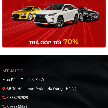
MT AUTO
Mua Bán - Trao Đổi Xe Cũ
88 Tố Hữu - Vạn Phúc - Hà Đông - Hà Nội
0368292929
0935866636