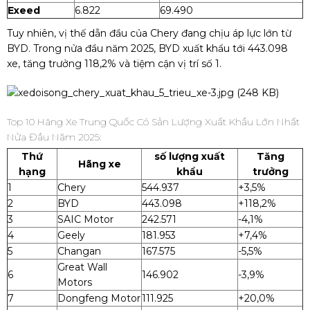
Exeed
6.822
69.490
Tuy nhiên, vị thế dẫn đầu của Chery đang chịu áp lực lớn từ
BYD. Trong nửa đầu năm 2025, BYD xuất khẩu tới 443.098
xe, tăng trưởng 118,2% và tiệm cận vị trí số 1.
Top 10 Hãng Xe Trung Quốc Có Sản Lượng Xuất Khẩu Lớn Nhất
Nửa Đầu Năm 2025:
Thứ
số lượng xuất
Tăng
Hãng xe
hạng
khẩu
trưởng
1
Chery
544.937
+3,5%
2
BYD
443.098
+118,2%
3
SAIC Motor
242.571
-4,1%
4
Geely
181.953
+7,4%
5
Changan
167.575
-5,5%
Great Wall
6
146.902
-3,9%
Motors
7
Dongfeng Motor
111.925
+20,0%