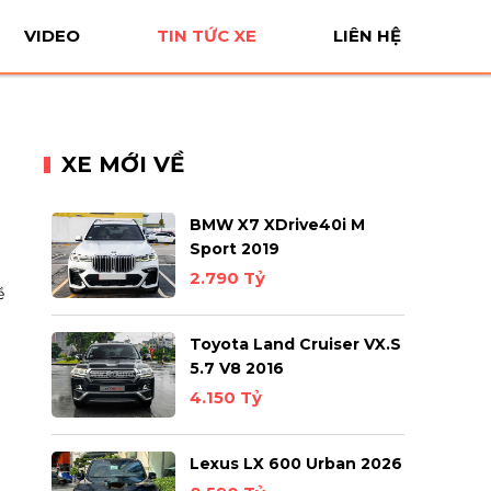
VIDEO
TIN TỨC XE
LIÊN HỆ
XE MỚI VỀ
BMW X7 XDrive40i M
Sport 2019
2.790 Tỷ
ề
Toyota Land Cruiser VX.S
i
5.7 V8 2016
4.150 Tỷ
Lexus LX 600 Urban 2026
h