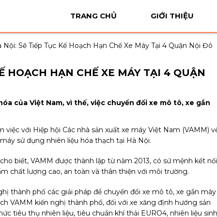
TRANG CHỦ
GIỚI THIỆU
 Nội: Sẽ Tiếp Tục Kế Hoạch Hạn Chế Xe Máy Tại 4 Quận Nội Đô
 KẾ HOẠCH HẠN CHẾ XE MÁY TẠI 4 QUẬN
óa của Việt Nam, vì thế, việc chuyển đổi xe mô tô, xe gắn
m việc với Hiệp hội Các nhà sản xuất xe máy Việt Nam (VAMM) v
máy sử dụng nhiên liệu hóa thạch tại Hà Nội.
i cho biết, VAMM được thành lập từ năm 2013, có sứ mệnh kết nố
m chất lượng cao, an toàn và thân thiện với môi trường.
hị thành phố các giải pháp để chuyển đổi xe mô tô, xe gắn máy
 tịch VAMM kiến nghị thành phố, đối với xe xăng định hướng sản
c tiêu thụ nhiên liệu, tiêu chuẩn khí thải EURO4, nhiên liệu sin