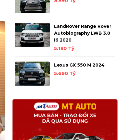
8.590 Tỷ
LandRover Range Rover
Autobiography LWB 3.0
I6 2020
5.190 Tỷ
Lexus GX 550 M 2024
5.690 Tỷ