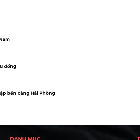
 Nam
ệu đồng
cập bến cảng Hải Phòng
DANH MỤC