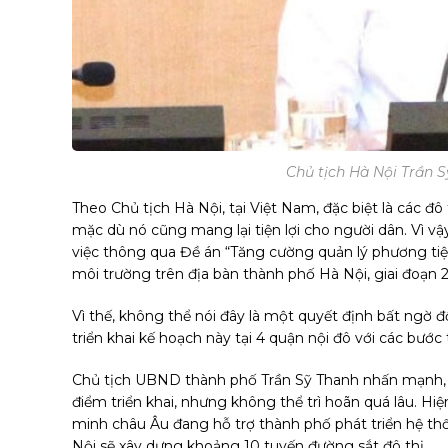
Chủ tịch Hà Nội Trần S
Theo Chủ tịch Hà Nội, tại Việt Nam, đặc biệt là các đô
mặc dù nó cũng mang lại tiện lợi cho người dân. Vì 
việc thông qua Đề án “Tăng cường quản lý phương ti
môi trường trên địa bàn thành phố Hà Nội, giai đoạn
Vì thế, không thể nói đây là một quyết định bất ngờ đ
triển khai kế hoạch này tại 4 quận nội đô với các bước
Chủ tịch UBND thành phố Trần Sỹ Thanh nhấn mạnh, v
điểm triển khai, nhưng không thể trì hoãn quá lâu. Hiệ
minh châu Âu đang hỗ trợ thành phố phát triển hệ th
Nội sẽ xây dựng khoảng 10 tuyến đường sắt đô thị.