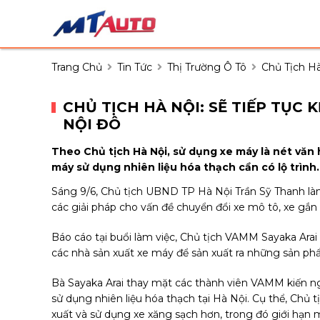
Trang Chủ
Tin Tức
Thị Trường Ô Tô
Chủ Tịch Hà
CHỦ TỊCH HÀ NỘI: SẼ TIẾP TỤC
NỘI ĐÔ
Theo Chủ tịch Hà Nội, sử dụng xe máy là nét văn h
máy sử dụng nhiên liệu hóa thạch cần có lộ trình.
Sáng 9/6, Chủ tịch UBND TP Hà Nội Trần Sỹ Thanh là
các giải pháp cho vấn đề chuyển đổi xe mô tô, xe gắn 
Báo cáo tại buổi làm việc, Chủ tịch VAMM Sayaka Ara
các nhà sản xuất xe máy để sản xuất ra những sản phẩ
Bà Sayaka Arai thay mặt các thành viên VAMM kiến ng
sử dụng nhiên liệu hóa thạch tại Hà Nội. Cụ thể, Chủ
xuất và sử dụng xe xăng sạch hơn, trong đó giới hạn mứ