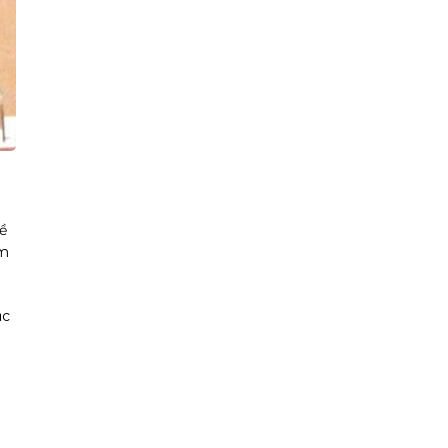
ề
ễm
ục
à