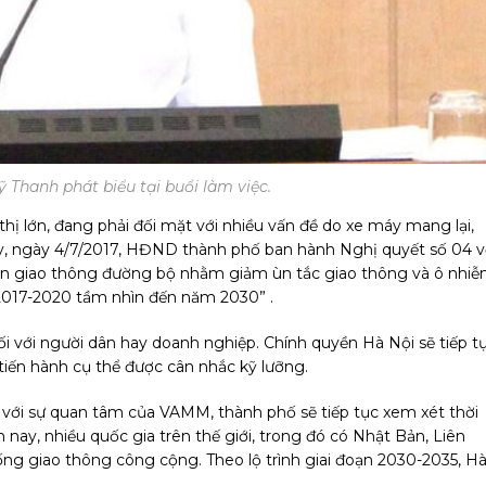
ỹ Thanh phát biểu tại buổi làm việc.
 thị lớn, đang phải đối mặt với nhiều vấn đề do xe máy mang lại,
vậy, ngày 4/7/2017, HĐND thành phố ban hành Nghị quyết số 04 v
ện giao thông đường bộ nhằm giảm ùn tắc giao thông và ô nhi
 2017-2020 tầm nhìn đến năm 2030” .
ối với người dân hay doanh nghiệp. Chính quyền Hà Nội sẽ tiếp t
 tiến hành cụ thể được cân nhắc kỹ lưỡng.
ới sự quan tâm của VAMM, thành phố sẽ tiếp tục xem xét thời
n nay, nhiều quốc gia trên thế giới, trong đó có Nhật Bản, Liên
ống giao thông công cộng. Theo lộ trình giai đoạn 2030-2035, H