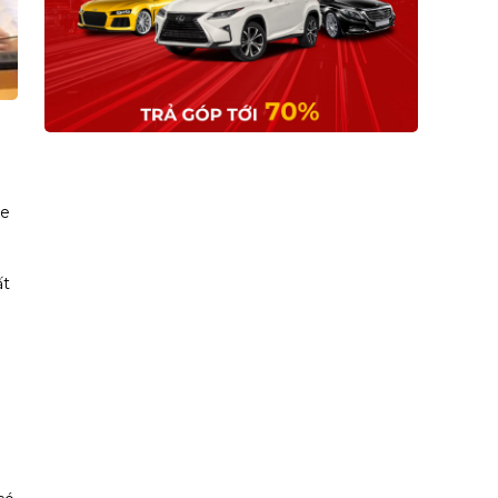
n
xe
ất