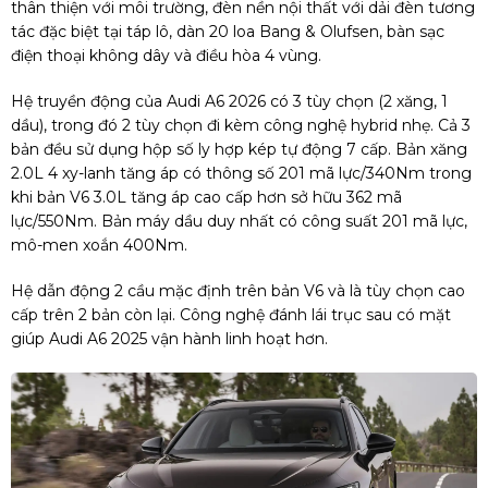
thân thiện với môi trường, đèn nền nội thất với dải đèn tương
tác đặc biệt tại táp lô, dàn 20 loa Bang & Olufsen, bàn sạc
điện thoại không dây và điều hòa 4 vùng.
Hệ truyền động của Audi A6 2026 có 3 tùy chọn (2 xăng, 1
dầu), trong đó 2 tùy chọn đi kèm công nghệ hybrid nhẹ. Cả 3
bản đều sử dụng hộp số ly hợp kép tự động 7 cấp. Bản xăng
2.0L 4 xy-lanh tăng áp có thông số 201 mã lực/340Nm trong
khi bản V6 3.0L tăng áp cao cấp hơn sở hữu 362 mã
lực/550Nm. Bản máy dầu duy nhất có công suất 201 mã lực,
mô-men xoắn 400Nm.
Hệ dẫn động 2 cầu mặc định trên bản V6 và là tùy chọn cao
cấp trên 2 bản còn lại. Công nghệ đánh lái trục sau có mặt
giúp Audi A6 2025 vận hành linh hoạt hơn.