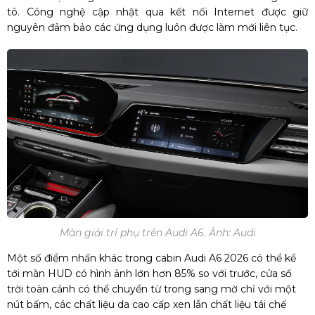
tô. Công nghệ cập nhật qua kết nối Internet được giữ
nguyên đảm bảo các ứng dụng luôn được làm mới liên tục.
Màn giải trí phụ trên Audi A6. Ảnh: Audi
Một số điểm nhấn khác trong cabin Audi A6 2026 có thể kể
tới màn HUD có hình ảnh lớn hơn 85% so với trước, cửa sổ
trời toàn cảnh có thể chuyển từ trong sang mờ chỉ với một
nút bấm, các chất liệu da cao cấp xen lẫn chất liệu tái chế