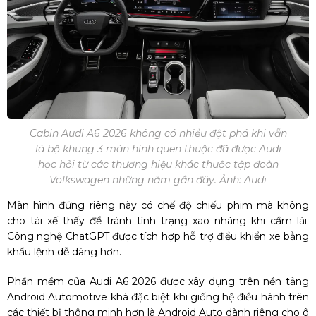
Cabin Audi A6 2026 không có nhiều đột phá khi vẫn
là bộ khung 3 màn hình quen thuộc đã được Audi
học hỏi từ các thương hiệu khác thuộc tập đoàn
Volkswagen những năm gần đây. Ảnh: Audi
Màn hình đứng riêng này có chế độ chiếu phim mà không
cho tài xế thấy để tránh tình trạng xao nhãng khi cầm lái.
Công nghệ ChatGPT được tích hợp hỗ trợ điều khiển xe bằng
khẩu lệnh dễ dàng hơn.
Phần mềm của Audi A6 2026 được xây dựng trên nền tảng
Android Automotive khá đặc biệt khi giống hệ điều hành trên
các thiết bị thông minh hơn là Android Auto dành riêng cho ô