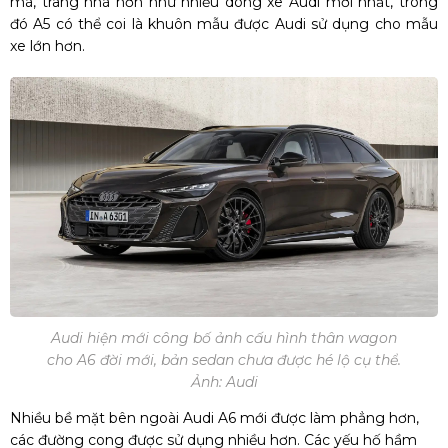
mà, trang nhã hơn như nhiều dòng xe Audi mới nhất, trong
đó A5 có thể coi là khuôn mẫu được Audi sử dụng cho mẫu
xe lớn hơn.
Audi hiện mới công bố ảnh cấu hình thân wagon
cho A6 đời mới, bản sedan chưa được hé lộ cụ thể.
Ảnh: Audi
Nhiều bề mặt bên ngoài Audi A6 mới được làm phẳng hơn,
các đường cong được sử dụng nhiều hơn. Các yếu hố hầm