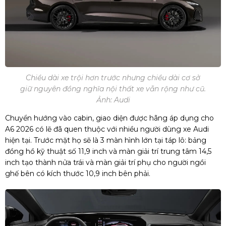
Chiều dài xe trội hơn trước nhưng chiều dài cơ sở
giữ nguyên đồng nghĩa nội thất xe vẫn rộng như cũ.
Ảnh: Audi
Chuyển hướng vào cabin, giao diện được hãng áp dụng cho
A6 2026 có lẽ đã quen thuộc với nhiều người dùng xe Audi
hiện tại. Trước mặt họ sẽ là 3 màn hình lớn tại táp lô: bảng
đồng hồ kỹ thuật số 11,9 inch và màn giải trí trung tâm 14,5
inch tạo thành nửa trái và màn giải trí phụ cho người ngồi
ghế bên có kích thước 10,9 inch bên phải.