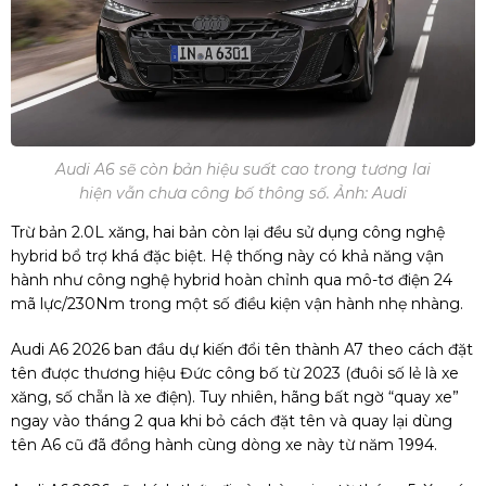
Audi A6 sẽ còn bản hiệu suất cao trong tương lai
hiện vẫn chưa công bố thông số. Ảnh: Audi
Trừ bản 2.0L xăng, hai bản còn lại đều sử dụng công nghệ
hybrid bổ trợ khá đặc biệt. Hệ thống này có khả năng vận
hành như công nghệ hybrid hoàn chỉnh qua mô-tơ điện 24
mã lực/230Nm trong một số điều kiện vận hành nhẹ nhàng.
Audi A6 2026 ban đầu dự kiến đổi tên thành A7 theo cách đặt
tên được thương hiệu Đức công bố từ 2023 (đuôi số lẻ là xe
xăng, số chẵn là xe điện). Tuy nhiên, hãng bất ngờ “quay xe”
ngay vào tháng 2 qua khi bỏ cách đặt tên và quay lại dùng
tên A6 cũ đã đồng hành cùng dòng xe này từ năm 1994.