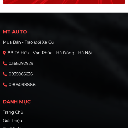
MT AUTO
Mua Bán - Trao Đổi Xe Cũ
88 Tố Hữu - Vạn Phúc - Hà Đông - Hà Nội
0368292929
0935866636
0905098888
DANH MỤC
Trang Chủ
Giới Thiệu