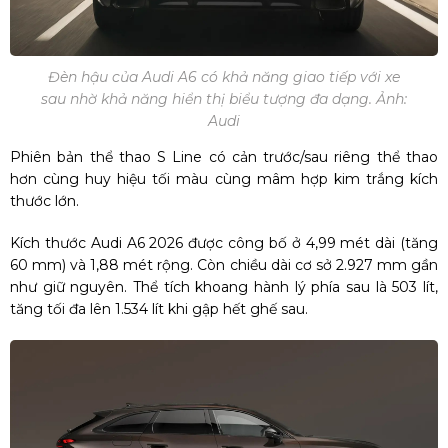
Đèn hậu của Audi A6 có khả năng giao tiếp với xe
sau nhờ khả năng hiển thị biểu tượng đa dạng. Ảnh:
Audi
Phiên bản thể thao S Line có cản trước/sau riêng thể thao
hơn cùng huy hiệu tối màu cùng mâm hợp kim trắng kích
thước lớn.
Kích thước Audi A6 2026 được công bố ở 4,99 mét dài (tăng
60 mm) và 1,88 mét rộng. Còn chiều dài cơ sở 2.927 mm gần
như giữ nguyên. Thể tích khoang hành lý phía sau là 503 lít,
tăng tối đa lên 1.534 lít khi gập hết ghế sau.