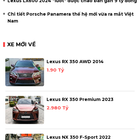
Lexus LX600 2024 "lướt" được chào bán gần 9 tỷ đồng
Chi tiết Porsche Panamera thế hệ mới vừa ra mắt Việt
Nam
XE MỚI VỀ
Lexus RX 350 AWD 2014
1.90 Tỷ
Lexus RX 350 Premium 2023
2.980 Tỷ
Lexus NX 350 F-Sport 2022