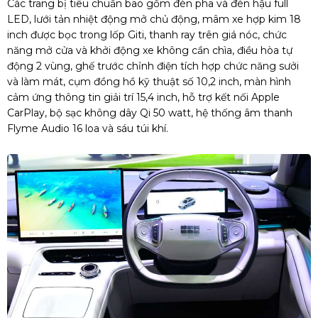
Các trang bị tiêu chuẩn bao gồm đèn pha và đèn hậu full
LED, lưới tản nhiệt động mở chủ động, mâm xe hợp kim 18
inch được bọc trong lốp Giti, thanh ray trên giá nóc, chức
năng mở cửa và khởi động xe không cần chìa, điều hòa tự
động 2 vùng, ghế trước chỉnh điện tích hợp chức năng sưởi
và làm mát, cụm đồng hồ kỹ thuật số 10,2 inch, màn hình
cảm ứng thông tin giải trí 15,4 inch, hỗ trợ kết nối Apple
CarPlay, bộ sạc không dây Qi 50 watt, hệ thống âm thanh
Flyme Audio 16 loa và sáu túi khí.