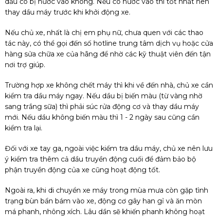
dầu có bị nước vào không. Nếu có nước vào thì tốt nhất nên
thay dầu máy trước khi khởi động xe.
Nếu chủ xe, nhất là chị em phụ nữ, chưa quen với các thao
tác này, có thể gọi đến số hotline trung tâm dịch vụ hoặc cửa
hàng sửa chữa xe của hãng để nhờ các kỹ thuật viên đến tận
nơi trợ giúp.
Trường hợp xe không chết máy thì khi về đến nhà, chủ xe cần
kiểm tra dầu máy ngay. Nếu dầu bị biến màu (từ vàng nhờ
sang trắng sữa) thì phải súc rửa động cơ và thay dầu máy
mới. Nếu dầu không biến màu thì 1 - 2 ngày sau cũng cần
kiểm tra lại.
Đối với xe tay ga, ngoài việc kiểm tra dầu máy, chủ xe nên lưu
ý kiểm tra thêm cả dầu truyền động cuối để đảm bảo bộ
phận truyền động của xe cũng hoạt động tốt.
Ngoài ra, khi di chuyển xe máy trong mùa mưa còn gặp tình
trạng bùn bẩn bám vào xe, động cơ gây han gỉ và ăn mòn
má phanh, nhông xích. Lâu dần sẽ khiến phanh không hoạt