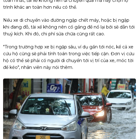
toàn nhất, tài xế không nên di chuyển qua mà hãy chọn lộ
trình khác an toàn hơn nếu có thể.
Nếu xe di chuyển vào đường ngập chết máy, hoặc bị ngập
khi đang đỗ, tài xế không nên cố gắng đề nổ lại bởi sẽ dẫn tới
thuỷ kích. Khi đó, chi phí sửa chữa cũng rất cao.
"Trong trường hợp xe bị ngập sâu, ví dụ gần tới nóc, kể cả xe
cứu hộ cũng sẽ phải tính toán trong việc tiếp cận. Đơn vị cứu
hộ có thể sẽ phải có người di chuyển tới vị trí của xe, móc tời
để kéo", nhân viên này nói thêm.