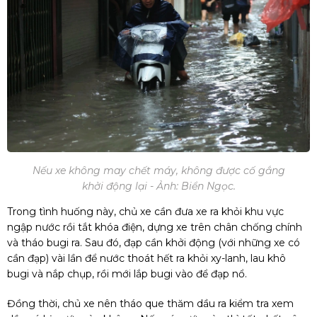
Nếu xe không may chết máy, không được cố gắng
khởi động lại - Ảnh: Biển Ngọc.
Trong tình huống này, chủ xe cần đưa xe ra khỏi khu vực
ngập nước rồi tắt khóa điện, dựng xe trên chân chống chính
và tháo bugi ra. Sau đó, đạp cần khởi động (với những xe có
cần đạp) vài lần để nước thoát hết ra khỏi xy-lanh, lau khô
bugi và nắp chụp, rồi mới lắp bugi vào để đạp nổ.
Đồng thời, chủ xe nên tháo que thăm dầu ra kiểm tra xem