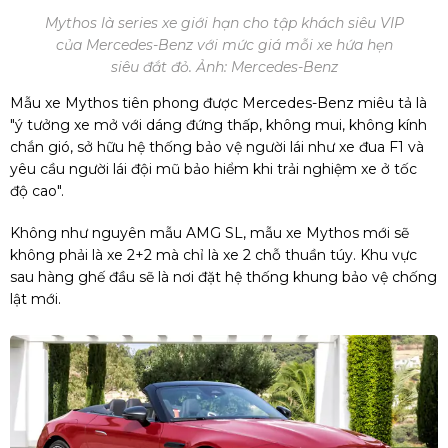
Mythos là series xe giới hạn cho tập khách siêu VIP
của Mercedes-Benz với mức giá mỗi xe hứa hẹn
siêu đắt đỏ. Ảnh: Mercedes-Benz
Mẫu xe Mythos tiên phong được Mercedes-Benz miêu tả là
"ý tưởng xe mở với dáng đứng thấp, không mui, không kính
chắn gió, sở hữu hệ thống bảo vệ người lái như xe đua F1 và
yêu cầu người lái đội mũ bảo hiểm khi trải nghiệm xe ở tốc
độ cao".
Không như nguyên mẫu AMG SL, mẫu xe Mythos mới sẽ
không phải là xe 2+2 mà chỉ là xe 2 chỗ thuần túy. Khu vực
sau hàng ghế đầu sẽ là nơi đặt hệ thống khung bảo vệ chống
lật mới.