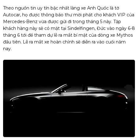
Theo nguồn tin uy tín bậc nhất làng xe Anh Quốc là tờ
Autocar, họ được thông báo thư mời phát cho khách VIP của
Mercedes-Benz vừa được gửi đi trong tháng 5 này. Tập
khách hàng này sẽ có mặt tại Sindelfingen, Đức vào ngày 6-8
tháng 6 tới để tham dự lễ ra mắt bí mật của dòng xe Mythos
đầu tiên. Lễ ra mắt xe hoàn chỉnh sẽ diễn ra vào cuối năm
nay.