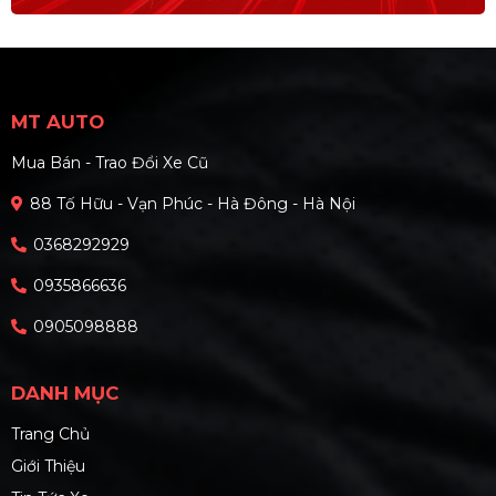
MT AUTO
Mua Bán - Trao Đổi Xe Cũ
88 Tố Hữu - Vạn Phúc - Hà Đông - Hà Nội
0368292929
0935866636
0905098888
DANH MỤC
Trang Chủ
Giới Thiệu