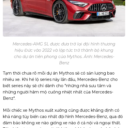
Mercedes-AMG SL được đưa trở lại đội hình thương
hiệu Đức vào 2022 và lập tức trở thành bộ khung
cho dự án tiên phong của Mythos. Ảnh: Mercedes-
Benz
Tạm thời chưa rõ mỗi dự án Mythos sẽ có sản lượng bao
nhiêu xe. Khi hé lộ series này lần đầu, Mercedes-Benz cho
biết series này sẽ chỉ dành cho "những nhà sưu tầm và
những người hâm mộ cuồng nhiệt nhất của Mercedes-
Benz".
Mỗi chiếc xe Mythos xuất xưởng cũng được khẳng định có
khả năng tùy biến cao nhất đội hình Mercedes-Benz, qua đó
đảm bảo không xe nào giống xe nào ở cả nội và ngoại thất.