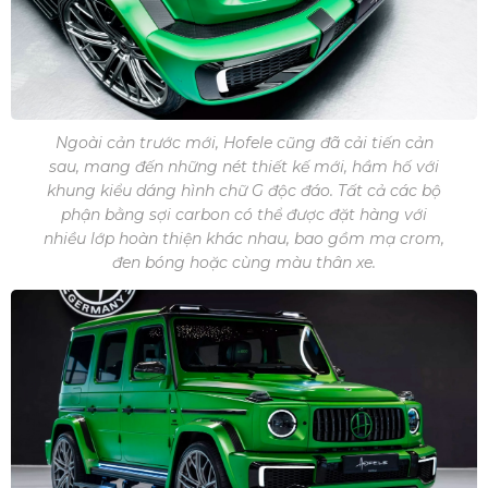
Ngoài cản trước mới, Hofele cũng đã cải tiến cản
sau, mang đến những nét thiết kế mới, hầm hố với
khung kiểu dáng hình chữ G độc đáo. Tất cả các bộ
phận bằng sợi carbon có thể được đặt hàng với
nhiều lớp hoàn thiện khác nhau, bao gồm mạ crom,
đen bóng hoặc cùng màu thân xe.