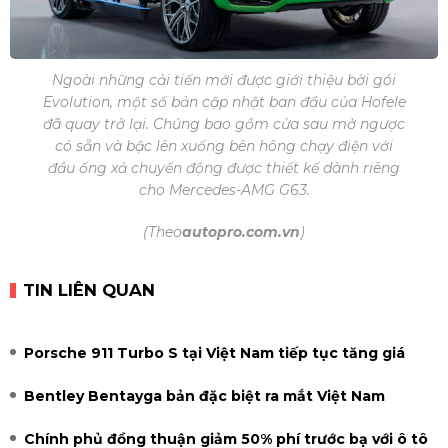
Ngoài những cải tiến mới được giới thiệu bởi gói
Evolution, một số bản cập nhật ban đầu của Hofele
đã quay trở lại. Chúng bao gồm cửa sau mở ngược
có sẵn và bậc lên xuống bên hông chạy điện với
đầu ống xả chuyển động được thiết kế dành riêng
cho Mercedes-AMG G63.
(Theo
autopro.com.vn
)
TIN LIÊN QUAN
Porsche 911 Turbo S tại Việt Nam tiếp tục tăng giá
Bentley Bentayga bản đặc biệt ra mắt Việt Nam
Chính phủ đồng thuận giảm 50% phí trước bạ với ô tô