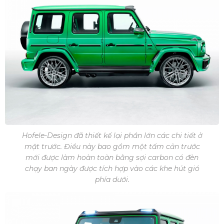
Hofele-Design đã thiết kế lại phần lớn các chi tiết ở
mặt trước. Điều này bao gồm một tấm cản trước
mới được làm hoàn toàn bằng sợi carbon có đèn
chạy ban ngày được tích hợp vào các khe hút gió
phía dưới.