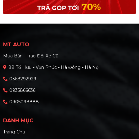
MT AUTO
Mua Bán - Trao Đổi Xe Cũ
88 Tố Hữu - Vạn Phúc - Hà Đông - Hà Nội
0368292929
0935866636
0905098888
DANH MỤC
Trang Chủ