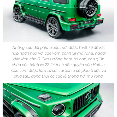
Những sửa đổi phía trước mới được thiết kế để kết
hợp hoàn hảo với các vòm bánh xe mở rộng, ngoài
việc làm cho G-Class trông hầm hố hơn, còn giúp
chứa các bánh xe 22-24 inch độc quyền của Hofele.
Các vòm được làm từ sợi carbon ở cả phía trước và
phía sau, đồng thời có các lỗ thông hơi mở rộng.